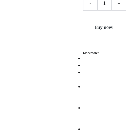
-
+
Buy now!
Merkmale:
4K + 1080P
AR-Modus
Sony StarVis 8M
Sensor + WDR
Integriertes 2,4-
GHz-/5,0-GHz-WLAN
und kostenlose APP
GPS und
Geschwindigkeitsverfol
gung
24 Stunden