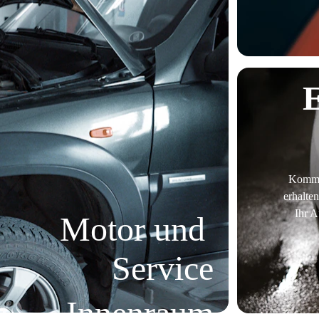
Kommen
erhalten
Ihr A
Motor und 
Service
Innenraum