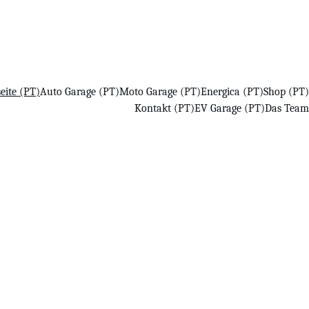
Besuchen Sie unseren Online Shop!
seite (PT)
Auto Garage (PT)
Moto Garage (PT)
Energica (PT)
Shop (PT)
Kontakt (PT)
EV Garage (PT)
Das Team
 Willkommen bei