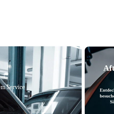
Af
em Service 
Entdec
besuch
S