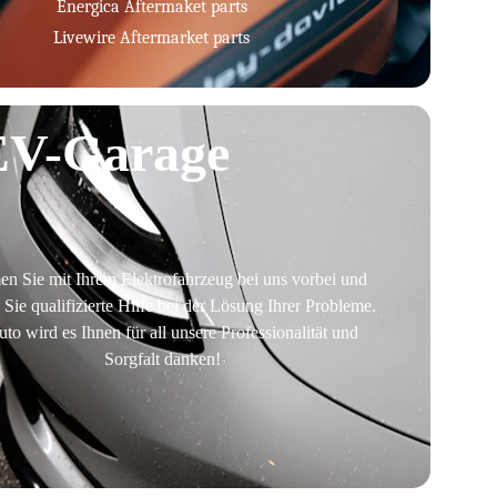
Energica Aftermaket parts
Livewire Aftermarket parts
EV-Garage
 Sie mit Ihrem Elektrofahrzeug bei uns vorbei und 
 Sie qualifizierte Hilfe bei der Lösung Ihrer Probleme. 
uto wird es Ihnen für all unsere Professionalität und 
Sorgfalt danken!